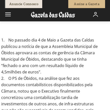
-
Redação
11 de Maio, 2012
562
0
Anuncie Connosco
Assine a Gazeta
Início
Actuais
PS/ÓBIDOS - A situação financeira da Câmara de
Óbidos
1. No passado dia 4 de Maio a Gazeta das Caldas
publicou a notícia de que a Assembleia Municipal de
Óbidos aprovara as contas de gerência da Câmara
Municipal de Óbidos, destacando que se tinha
“fechado o ano com um resultado líquido de
4,5milhões de euros”.
2. O PS de Óbidos, na análise que fez aos
documentos contabilísticos disponibilizados pela
Câmara, notou que o Executivo finalmente
concretizou uma contabilização tardia de
investimentos de outros anos, de infra-estruturas