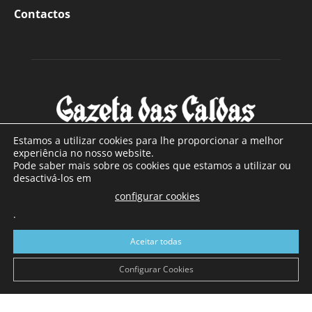
Contactos
Estamos a utilizar cookies para lhe proporcionar a melhor
experiência no nosso website.
Pode saber mais sobre os cookies que estamos a utilizar ou
SOBRE NÓS
desactivá-los em
configurar cookies
Com sede nas Caldas da Rainha e mais de 90 anos de
.
existência, é o jornal regional com maior número de leitores
a sul de distrito de Leiria, com mais de 40.000 leitores por
Aceitar todas
toda a região Oeste. Jornal com distribuição em Portugal
Continental e assinatura online.
Configurar Cookies