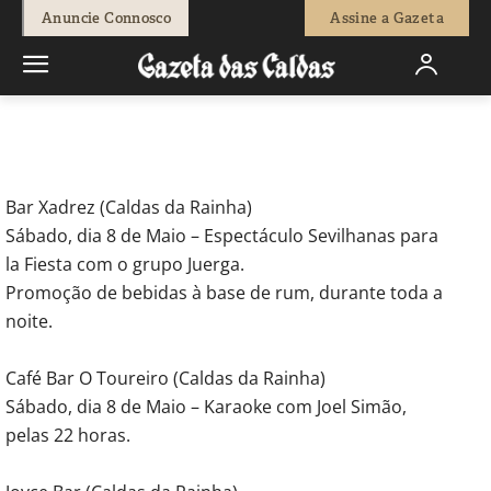
-
Redação
7 de Maio, 2010
522262
0
Anuncie Connosco
Assine a Gazeta
Início
Agenda Cultural
Animação
Animação
Bar Xadrez (Caldas da Rainha)
Sábado, dia 8 de Maio – Espectáculo Sevilhanas para
la Fiesta com o grupo Juerga.
Promoção de bebidas à base de rum, durante toda a
noite.
Café Bar O Toureiro (Caldas da Rainha)
Sábado, dia 8 de Maio – Karaoke com Joel Simão,
pelas 22 horas.