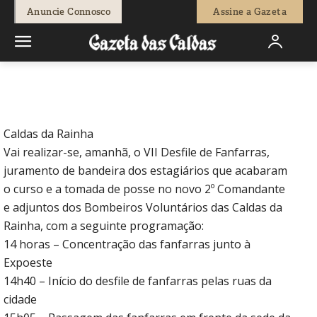
-
Redação
7 de Maio, 2010
529211
0
Anuncie Connosco
Assine a Gazeta
Início
Agenda Cultural
Festas
Festas
Caldas da Rainha
Vai realizar-se, amanhã, o VII Desfile de Fanfarras,
juramento de bandeira dos estagiários que acabaram
o curso e a tomada de posse no novo 2º Comandante
e adjuntos dos Bombeiros Voluntários das Caldas da
Rainha, com a seguinte programação:
14 horas – Concentração das fanfarras junto à
Expoeste
14h40 – Início do desfile de fanfarras pelas ruas da
cidade