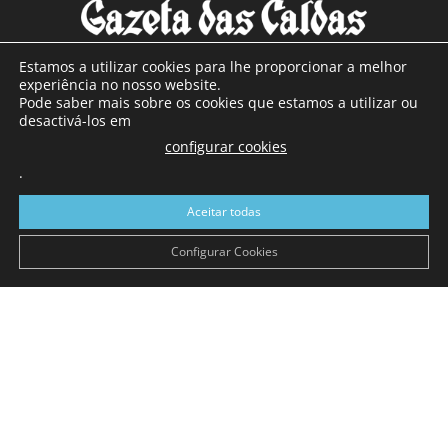
Estamos a utilizar cookies para lhe proporcionar a melhor
experiência no nosso website.
Pode saber mais sobre os cookies que estamos a utilizar ou
SOBRE NÓS
desactivá-los em
configurar cookies
Com sede nas Caldas da Rainha e mais de 90 anos de
.
existência, é o jornal regional com maior número de leitores
a sul de distrito de Leiria, com mais de 40.000 leitores por
Aceitar todas
toda a região Oeste. Jornal com distribuição em Portugal
Continental e assinatura online.
Configurar Cookies
SIGA-NOS
© Gazeta das Caldas - 2026