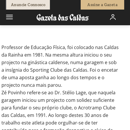
-
Redação
15 de Junho, 2012
594
0
Anuncie Connosco
Assine a Gazeta
Início
Breves
A Semana do Zé Povinho
Professor de Educação Física, foi colocado nas Caldas
da Rainha em 1981. Na mesma altura iniciou o seu
projecto na ginástica caldense, numa garagem e sob
a insígnia do Sporting Clube das Caldas. Foi o encetar
de uma aposta ganha ao longo dos tempos e o
projecto nunca mais parou.
Zé Povinho refere-se ao Dr. Stélio Lage, que naquela
garagem iniciou um projecto com solidez suficiente
para fundar o seu próprio clube, o Acrotramp Clube
das Caldas, em 1991. Ao longo destes 30 anos de
trabalho este atleta pode orgulhar-se de ter