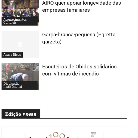
AIRO quer apoiar longevidade das
empresas familiares
Acontecimentos
Culturais
Garça-branca-pequena (Egretta
garzeta)
Asas e Bicos
Escuteiros de Óbidos solidários
com vítimas de incêndio
Divulgação
Institucional
Edição #5655