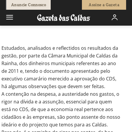
-
Redação
11 de Maio, 2012
485
0
Anuncie Connosco
Assine a Gazeta
Início
Breves
CDS/PP-CALDAS - Mudar de vida
Estudados, analisados e reflectidos os resultados da
gestão, por parte da Câmara Municipal de Caldas da
Rainha, dos dinheiros municipais referentes ao ano
de 2011 e, tendo o documento apresentado pelo
executivo camarário merecido a aprovação do CDS,
há algumas observações que devem ser feitas.
A contenção na despesa, a austeridade nos gastos, o
rigor na dívida e a assunção, essencial para quem
está no CDS, de que a economia real pertence aos
cidadãos e às empresas, são ponto assente do nosso
ideário e do projecto que temos para as Caldas.