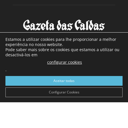
Estamos a utilizar cookies para lhe proporcionar a melhor
experiência no nosso website.
Pode saber mais sobre os cookies que estamos a utilizar ou
SOBRE NÓS
desactivá-los em
configurar cookies
Com sede nas Caldas da Rainha e mais de 90 anos de
.
existência, é o jornal regional com maior número de leitores
a sul de distrito de Leiria, com mais de 40.000 leitores por
Aceitar todas
toda a região Oeste. Jornal com distribuição em Portugal
Continental e assinatura online.
Configurar Cookies
SIGA-NOS