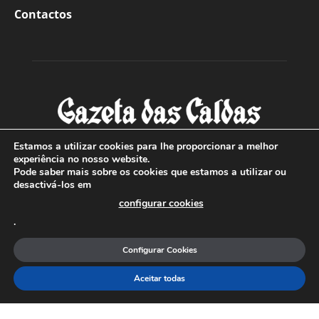
Contactos
Estamos a utilizar cookies para lhe proporcionar a melhor
experiência no nosso website.
Pode saber mais sobre os cookies que estamos a utilizar ou
SOBRE NÓS
desactivá-los em
configurar cookies
Com sede nas Caldas da Rainha e mais de 90 anos de
.
existência, é o jornal regional com maior número de leitores
a sul de distrito de Leiria, com mais de 40.000 leitores por
Configurar Cookies
toda a região Oeste. Jornal com distribuição em Portugal
Continental e assinatura online.
Aceitar todas