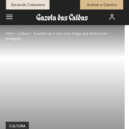
Anuncie Connosco
Assine a Gazeta
Início
Cultura
Encadernar é uma arte antiga que deveria ser
protegida
CULTURA