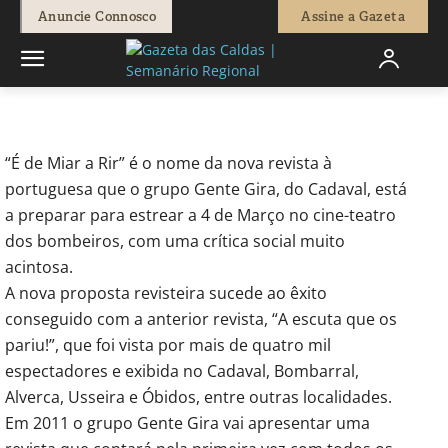
-
Redação
7 de Janeiro, 2011
686
0
Anuncie Connosco
Assine a Gazeta
Início
Actuais
Grupo Gente Gira prepara novo espectáculo no
Cadaval
“É de Miar a Rir” é o nome da nova revista à
portuguesa que o grupo Gente Gira, do Cadaval, está
a preparar para estrear a 4 de Março no cine-teatro
dos bombeiros, com uma crítica social muito
acintosa.
A nova proposta revisteira sucede ao êxito
conseguido com a anterior revista, “A escuta que os
pariu!”, que foi vista por mais de quatro mil
espectadores e exibida no Cadaval, Bombarral,
Alverca, Usseira e Óbidos, entre outras localidades.
Em 2011 o grupo Gente Gira vai apresentar uma