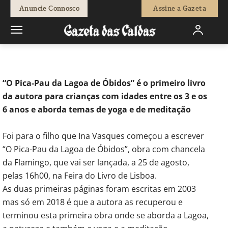
-
Natacha Narciso
20 de Agosto, 2022
781
0
Anuncie Connosco
Assine a Gazeta
Início
Cultura
Ina Vasques lança livro para crianças na Feira do
Livro de Lisboa
“O Pica-Pau da Lagoa de Óbidos” é o primeiro livro
da autora para crianças com idades entre os 3 e os
6 anos e aborda temas de yoga e de meditação
Foi para o filho que Ina Vasques começou a escrever
“O Pica-Pau da Lagoa de Óbidos”, obra com chancela
da Flamingo, que vai ser lançada, a 25 de agosto,
pelas 16h00, na Feira do Livro de Lisboa.
As duas primeiras páginas foram escritas em 2003
mas só em 2018 é que a autora as recuperou e
terminou esta primeira obra onde se aborda a Lagoa,