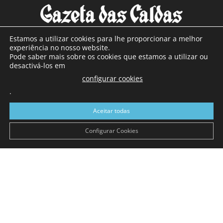
Estamos a utilizar cookies para lhe proporcionar a melhor
experiência no nosso website.
Pode saber mais sobre os cookies que estamos a utilizar ou
SOBRE NÓS
desactivá-los em
configurar cookies
Com sede nas Caldas da Rainha e mais de 90 anos de
.
existência, é o jornal regional com maior número de leitores
a sul de distrito de Leiria, com mais de 40.000 leitores por
Aceitar todas
toda a região Oeste. Jornal com distribuição em Portugal
Continental e assinatura online.
Configurar Cookies
SIGA-NOS
© Gazeta das Caldas - 2026