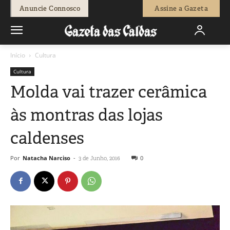
Anuncie Connosco
Assine a Gazeta
Início
Cultura
Cultura
Molda vai trazer cerâmica
às montras das lojas
caldenses
Por
Natacha Narciso
-
0
3 de Junho, 2016