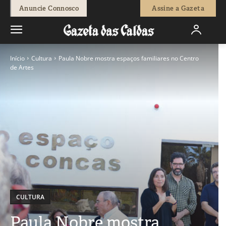
Anuncie Connosco
Assine a Gazeta
Início
Cultura
Paula Nobre mostra espaços familiares no Centro
de Artes
CULTURA
Paula Nobre mostra