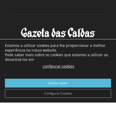
Estamos a utilizar cookies para lhe proporcionar a melhor
experiência no nosso website.
Pode saber mais sobre os cookies que estamos a utilizar ou
SOBRE NÓS
desactivá-los em
configurar cookies
Com sede nas Caldas da Rainha e mais de 90 anos de
.
existência, é o jornal regional com maior número de leitores
a sul de distrito de Leiria, com mais de 40.000 leitores por
Aceitar todas
toda a região Oeste. Jornal com distribuição em Portugal
Continental e assinatura online.
Configurar Cookies
SIGA-NOS