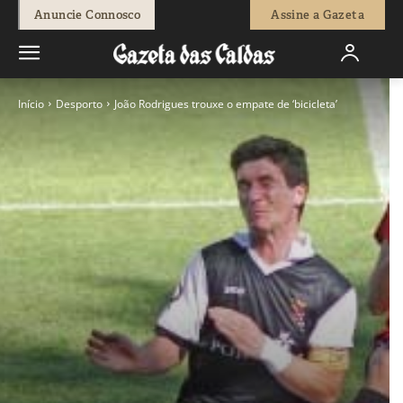
Anuncie Connosco
Assine a Gazeta
Início
Desporto
João Rodrigues trouxe o empate de ‘bicicleta’