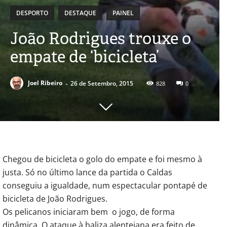
DESPORTO
DESTAQUE
PAINEL
João Rodrigues trouxe o
empate de ‘bicicleta’
-
Joel Ribeiro
26 de Setembro, 2015
828
0
Chegou de bicicleta o golo do empate e foi mesmo à
justa. Só no último lance da partida o Caldas
conseguiu a igualdade, num espectacular pontapé de
bicicleta de João Rodrigues.
Os pelicanos iniciaram bem o jogo, de forma
dinâmica. O ataque à baliza alentejana era feito de