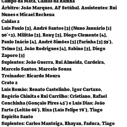
Campo da Mata, Caldas da Rainha
Árbitro: João Marques, AF Setúbal. Assistentes: Rui
Nunes e Micael Rechena
Caldas 2
Luís Paulo [3], André Santos [3] (Nuno Januário [1]
90’+3), Militão [3], Rony [3], Diogo Clemente [4],
Paulo Inácio [4], André Simões [3] (Farinha [3] 59’),
Telmo [3], João Rodrigues [4], Sabino [3], Diego
Zaporo [3]
Suplentes: João Guerra, Rui Almeida, Cardeira,
Marcelo Santos, Marcelo Sousa
Treinador: Ricardo Moura
Crato 2
Luís Romão; Renato Castelinho, Igor Cartaxo,
Rogério Chinita e Rui Carrilho; Cristiano, Rafael
Conchinha (Gonçalo Pires 45’) e Luís Dias; João
Farto (Leitão 66’), Rixa (Luís Felipe 78’), Tiago
Espírito Santo
Suplentes: Carlos Manteiga, Rhayan, Faduca, Tiago