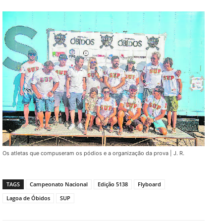
Os atletas que compuseram os pódios e a organização da prova | J. R.
TAGS
Campeonato Nacional
Edição 5138
Flyboard
Lagoa de Óbidos
SUP