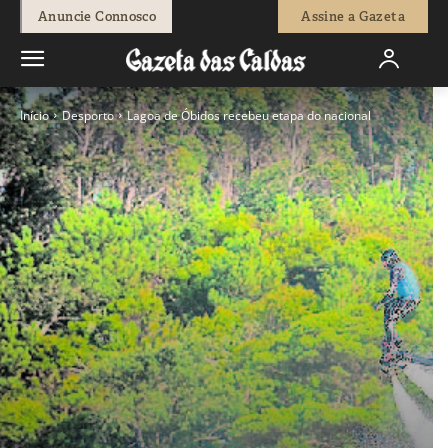
Anuncie Connosco
Assine a Gazeta
Início
Desporto
Lagoa de Óbidos recebeu etapa do nacional