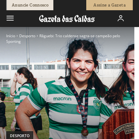
Anuncie Connosco
Assine a Gazeta
Início
Desporto
Râguebi: Trio caldense sagra-se campeão pelo
Sporting
DESPORTO