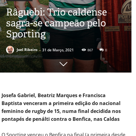
Râguebi: Trio caldense
sagra-se campeão pelo
Sporting
-
Joel Ribeiro
31 de Março, 2021
867
0
Josefa Gabriel, Beatriz Marques e Francisca
Baptista venceram a primeira edição do nacional
feminino de rugby de 15, numa final decidida nos
pontapés de penálti contra o Benfica, nas Caldas
O Sporting venceu o Benfica na final (a primeira desde