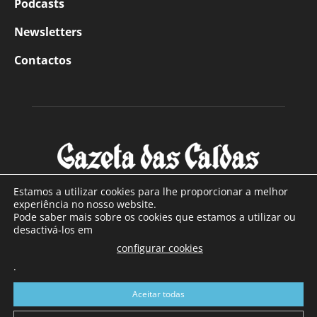
Podcasts
Newsletters
Contactos
Estamos a utilizar cookies para lhe proporcionar a melhor
experiência no nosso website.
Pode saber mais sobre os cookies que estamos a utilizar ou
SOBRE NÓS
desactivá-los em
configurar cookies
Com sede nas Caldas da Rainha e mais de 90 anos de
.
existência, é o jornal regional com maior número de leitores
a sul de distrito de Leiria, com mais de 40.000 leitores por
Aceitar todas
toda a região Oeste. Jornal com distribuição em Portugal
Continental e assinatura online.