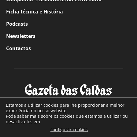
Ficha técnica e História
Podcasts
Newsletters
Contactos
Estamos a utilizar cookies para lhe proporcionar a melhor
experiência no nosso website.
Pode saber mais sobre os cookies que estamos a utilizar ou
SOBRE NÓS
desactivá-los em
configurar cookies
Com sede nas Caldas da Rainha e mais de 90 anos de