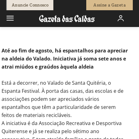
-
Natacha Narciso
23 de Agosto, 2023
934
0
Anuncie Connosco
Assine a Gazeta
Início
Diversos
Espantalhos alegram espaços do Valado de Sta.
Quitéria
Até ao fim de agosto, há espantalhos para apreciar
na aldeia do Valado. Iniciativa já soma sete anos e
atrai miúdos e graúdos àquela aldeia
Está a decorrer, no Valado de Santa Quitéria, o
Espanta Festival. À porta das casas, das escolas e de
associações podem ser apreciados vários
espantalhos que têm a particularidade de serem
feitos de materiais recicláveis.
A iniciativa é da Associação Recreativa e Desportiva
Quiterense e já se realiza pelo sétimo ano