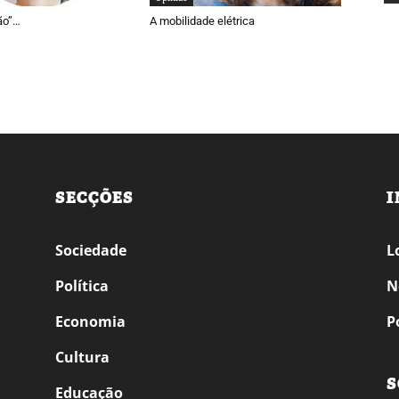
ão”…
A mobilidade elétrica
SECÇÕES
I
Sociedade
L
Política
N
Economia
P
Cultura
S
Educação