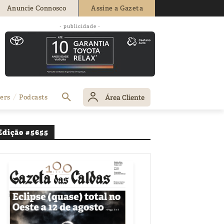
Anuncie Connosco
Assine a Gazeta
o de serviços
- publicidade -
Área Cliente
ers
Podcasts
Edição #5655