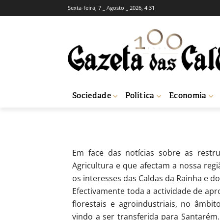
Sexta-feira, 7 _ Agosto _ 2026, 4:31
Ministério da A
em Santarém
-
Redação
22 de Setembro, 2017
850
Sociedade
Política
Economia
Início
Opinião
Correio Leitores
Ministério da Agricultura: concentr
Em face das notícias sobre as restru
Agricultura e que afectam a nossa reg
os interesses das Caldas da Rainha e do
Efectivamente toda a actividade de ap
florestais e agroindustriais, no âmb
vindo a ser transferida para Santarém.