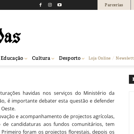
Parcerias
gricultura: concentraçã
0
Educação
Cultura
Desporto
Loja Online
Newslett
ação de serviços em Santarém
turações havidas nos serviços do Ministério da
ião, é importante debater esta questão e defender
 Oeste.
rovação e acompanhamento de projectos agrícolas,
ito de candidaturas aos fundos comunitários, tem
 Primeiro foram os projectos florestais, depois os