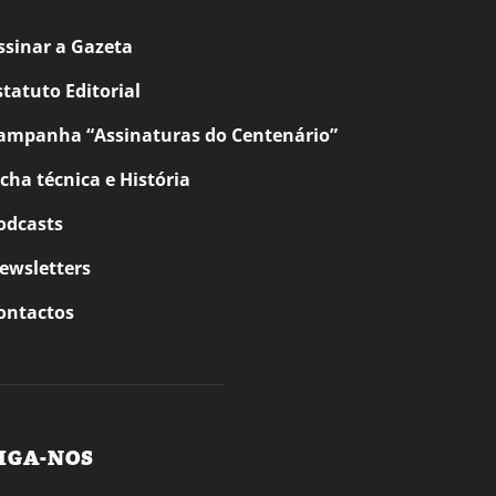
ssinar a Gazeta
statuto Editorial
ampanha “Assinaturas do Centenário”
icha técnica e História
odcasts
ewsletters
ontactos
IGA-NOS