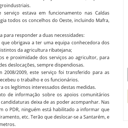
groindustriais.
te serviço estava em funcionamento nas Caldas
gia todos os concelhos do Oeste, incluindo Mafra,
ha para responder a duas necessidades:
e, que obrigava a ter uma equipa conhecedora dos
istintos da agricultura ribatejana;
os e proximidade dos serviços ao agricultor, para
ndes deslocações, sempre dispendiosas.
2008/2009, este serviço foi transferido para as
recebeu o trabalho e os funcionários.
a os legítimos interessados destas medidas.
nto de informação sobre os apoios comunitários
s candidaturas deixa de as poder acompanhar. Nas
m o PDR, ninguém está habilitado a informar que
dramento, etc. Terão que deslocar-se a Santarém, e
ómetros.