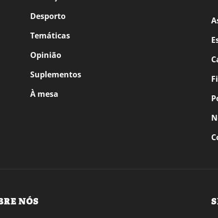
Desporto
A
Temáticas
E
Opinião
C
Suplementos
F
À mesa
P
N
C
BRE NÓS
S