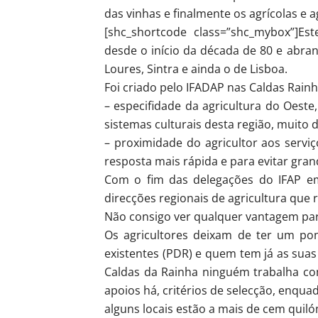
das vinhas e finalmente os agrícolas e a
[shc_shortcode class=”shc_mybox”]Es
desde o início da década de 80 e abran
Loures, Sintra e ainda o de Lisboa.
Foi criado pelo IFADAP nas Caldas Rain
– especifidade da agricultura do Oest
sistemas culturais desta região, muito d
– proximidade do agricultor aos serviç
resposta mais rápida e para evitar gra
Com o fim das delegações do IFAP em 
direcções regionais de agricultura que 
Não consigo ver qualquer vantagem par
Os agricultores deixam de ter um po
existentes (PDR) e quem tem já as sua
Caldas da Rainha ninguém trabalha co
apoios há, critérios de selecção, enqua
alguns locais estão a mais de cem quil