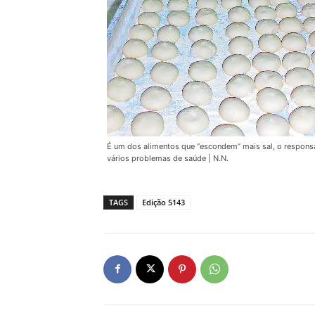
É um dos alimentos que “escondem” mais sal, o respons
vários problemas de saúde | N.N.
TAGS
Edição 5143