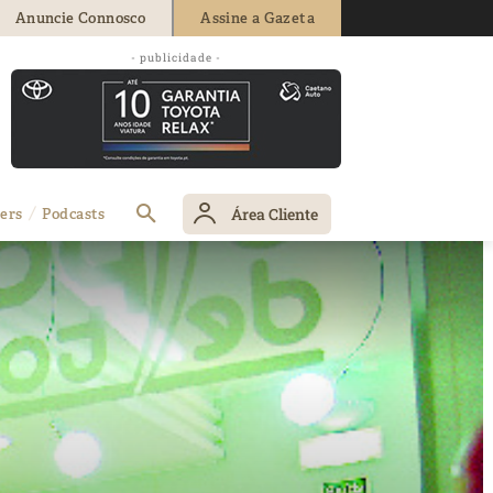
Anuncie Connosco
Assine a Gazeta
- publicidade -
Área Cliente
ers
Podcasts