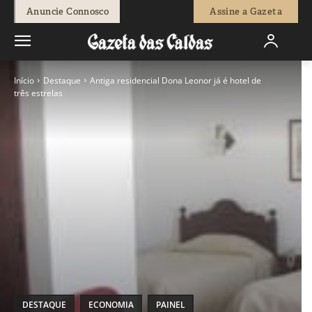
Anuncie Connosco
Assine a Gazeta
Início
Destaque
Antiga residencial Dona Leonor já é hotel de
três estrelas
DESTAQUE
ECONOMIA
PAINEL