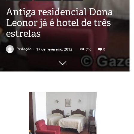
Antiga residencial Dona
Leonor já é hotel de três
estrelas
-
Redação
17 de Fevereiro, 2012
746
0