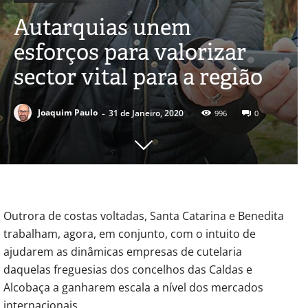
Autarquias unem
esforços para valorizar
sector vital para a região
-
Joaquim Paulo
31 de Janeiro, 2020
996
0
Outrora de costas voltadas, Santa Catarina e Benedita
trabalham, agora, em conjunto, com o intuito de
ajudarem as dinâmicas empresas de cutelaria
daquelas freguesias dos concelhos das Caldas e
Alcobaça a ganharem escala a nível dos mercados
internacionais