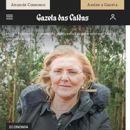
Anuncie Connosco
Assine a Gazeta
Início
Economia
Autarquias unem esforços para valorizar sector
vital para a região
ECONOMIA