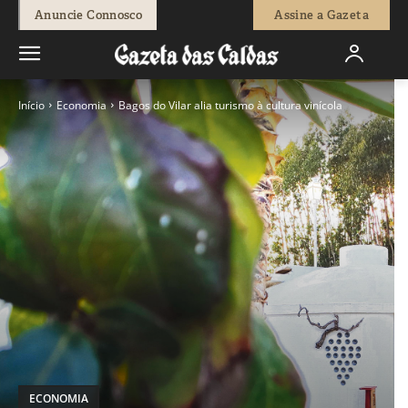
Anuncie Connosco
Assine a Gazeta
Início
Economia
Bagos do Vilar alia turismo à cultura vinícola
ECONOMIA