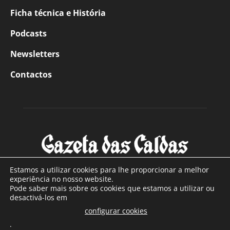
Ficha técnica e História
Podcasts
Newsletters
Contactos
Estamos a utilizar cookies para lhe proporcionar a melhor
experiência no nosso website.
Pode saber mais sobre os cookies que estamos a utilizar ou
SOBRE NÓS
desactivá-los em
configurar cookies
Com sede nas Caldas da Rainha e mais de 90 anos de
.
existência, é o jornal regional com maior número de leitores