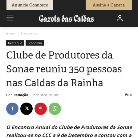
Anuncie Connosco
Assine a Gazeta
Início
Destaque
Destaque
Economia
Clube de Produtores da
Sonae reuniu 350 pessoas
nas Caldas da Rainha
Por
Redação
-
0
7 de Janeiro, 2011
O Encontro Anual do Clube de Produtores da Sonae
realizou-se no CCC a 9 de Dezembro e contou com a