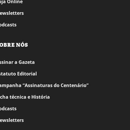
oja Online
ewsletters
odcasts
OBRE NÓS
ssinar a Gazeta
statuto Editorial
ampanha “Assinaturas do Centenário”
icha técnica e História
odcasts
ewsletters