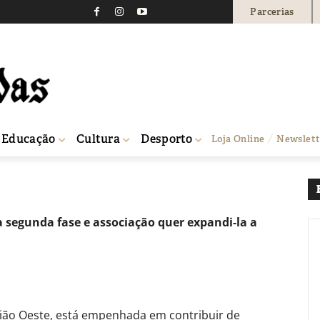
Parcerias
IRO ajudam empresas n
a poupança
0
Educação
Cultura
Desporto
Loja Online
Newslett
nergética e na poupança
segunda fase e associação quer expandi-la a
gião Oeste, está empenhada em contribuir de