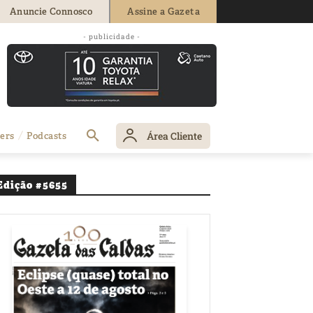
Anuncie Connosco
Assine a Gazeta
a transição
- publicidade -
Área Cliente
ers
Podcasts
Edição #5655