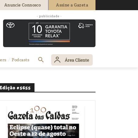
Anuncie Connosco
Assine a Gazeta
- publicidade -
Área Cliente
ers
Podcasts
Edição #5655