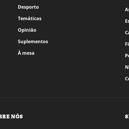
Desporto
A
Temáticas
E
Opinião
C
Suplementos
F
À mesa
P
N
C
BRE NÓS
S