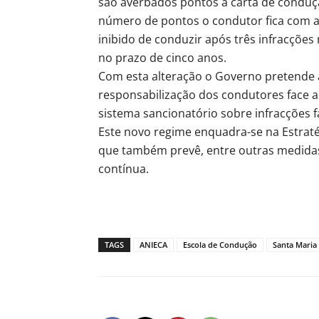
são averbados pontos à carta de conduç
número de pontos o condutor fica com a 
inibido de conduzir após três infracções
no prazo de cinco anos.
Com esta alteração o Governo pretende 
responsabilização dos condutores face
sistema sancionatório sobre infracções fá
Este novo regime enquadra-se na Estraté
que também prevê, entre outras medida
contínua.
TAGS
ANIECA
Escola de Condução
Santa Maria