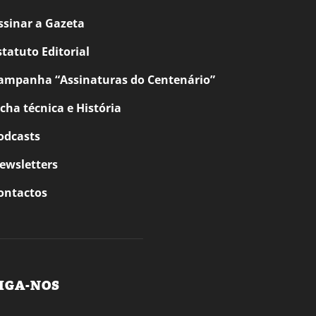
ssinar a Gazeta
statuto Editorial
ampanha “Assinaturas do Centenário”
icha técnica e História
odcasts
ewsletters
ontactos
IGA-NOS