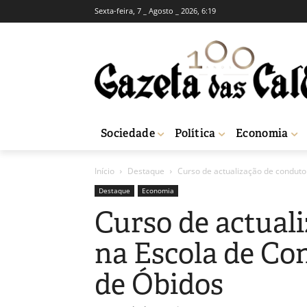
Sexta-feira, 7 _ Agosto _ 2026, 6:19
Sociedade
Política
Economia
Início
Destaque
Curso de actualização de conduto
Destaque
Economia
Curso de actual
na Escola de Co
de Óbidos