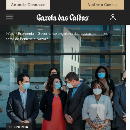
Anuncie Connosco
Assine a Gazeta
Início
Economia
Governante angolana das pescas conheceu
setor de Peniche e Nazaré
ECONOMIA