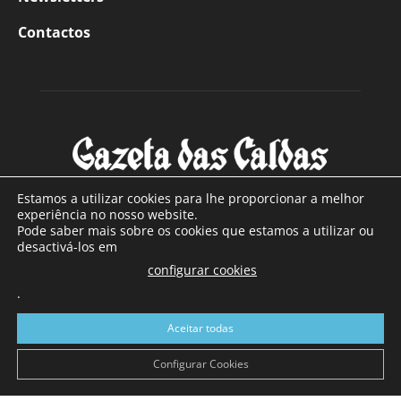
Contactos
Estamos a utilizar cookies para lhe proporcionar a melhor
experiência no nosso website.
Pode saber mais sobre os cookies que estamos a utilizar ou
SOBRE NÓS
desactivá-los em
configurar cookies
Com sede nas Caldas da Rainha e mais de 90 anos de
.
existência, é o jornal regional com maior número de leitores
a sul de distrito de Leiria, com mais de 40.000 leitores por
Aceitar todas
toda a região Oeste. Jornal com distribuição em Portugal
Continental e assinatura online.
Configurar Cookies