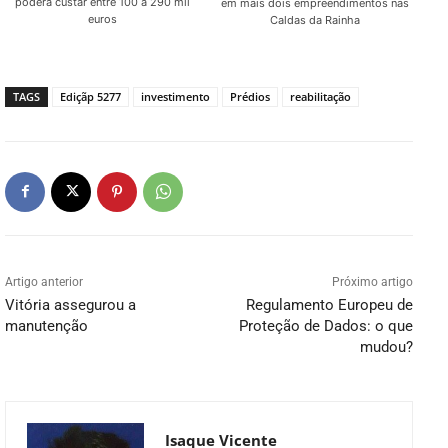
poderá custar entre 100 a 290 mil
em mais dois empreendimentos nas
euros
Caldas da Rainha
TAGS
Ediçãp 5277
investimento
Prédios
reabilitação
Artigo anterior
Próximo artigo
Vitória assegurou a
Regulamento Europeu de
manutenção
Proteção de Dados: o que
mudou?
Isaque Vicente