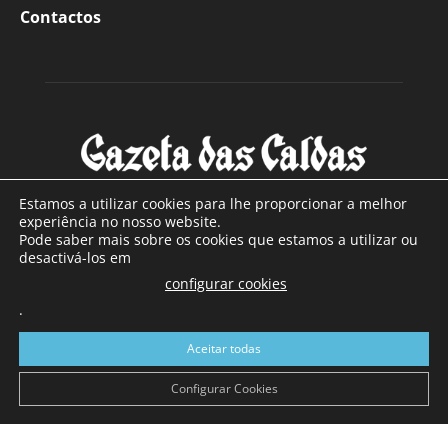
Contactos
Estamos a utilizar cookies para lhe proporcionar a melhor
experiência no nosso website.
Pode saber mais sobre os cookies que estamos a utilizar ou
SOBRE NÓS
desactivá-los em
configurar cookies
Com sede nas Caldas da Rainha e mais de 90 anos de
existência, é o jornal regional com maior número de leitores
.
a sul de distrito de Leiria, com mais de 40.000 leitores por
Aceitar todas
toda a região Oeste. Jornal com distribuição em Portugal
Continental e assinatura online.
Configurar Cookies
SIGA-NOS