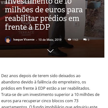
Investimento de 10
milhões de euros para
reabilitar prédios em
frente à EDP
-
Isaque Vicente
10 de Maio, 2019
1163
0
Dez anos depois de terem sido deixados ao
abandono devido à falência do empreiteiro, os
prédios em frente à EDP estão a ser reabilitados.
Trata-se de um investimento superior a 10 milhões de
euros para recuperar cinco blocos com 73
apartamentos. O fundo imobiliário que adquiriu este