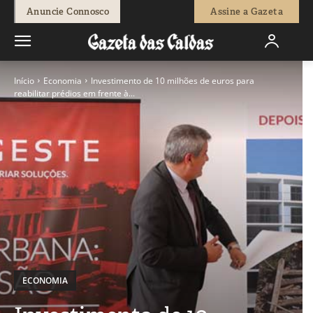
Anuncie Connosco
Assine a Gazeta
Início
Economia
Investimento de 10 milhões de euros para
reabilitar prédios em frente à...
ECONOMIA