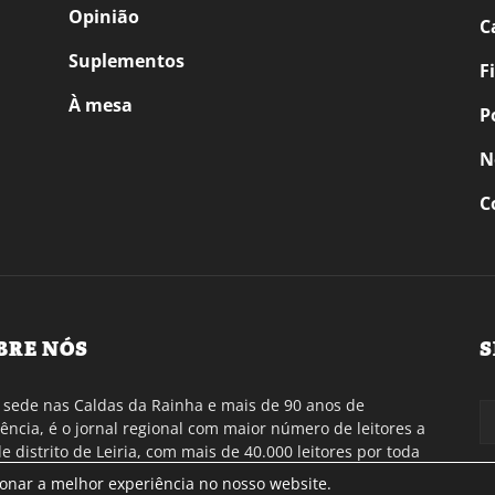
Opinião
C
Suplementos
F
À mesa
P
N
C
BRE NÓS
S
sede nas Caldas da Rainha e mais de 90 anos de
tência, é o jornal regional com maior número de leitores a
de distrito de Leiria, com mais de 40.000 leitores por toda
gião Oeste. Jornal com distribuição em Portugal
ionar a melhor experiência no nosso website.