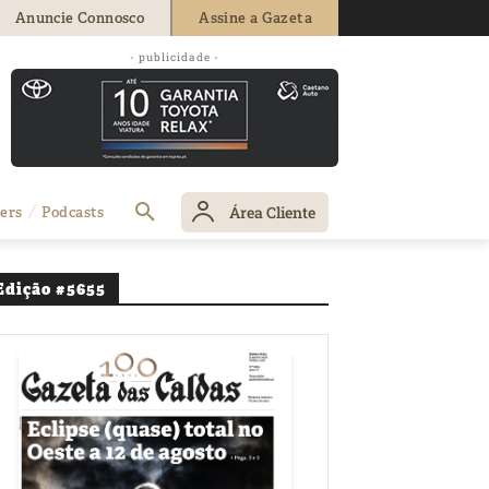
Anuncie Connosco
Assine a Gazeta
- publicidade -
Área Cliente
ers
Podcasts
Edição #5655