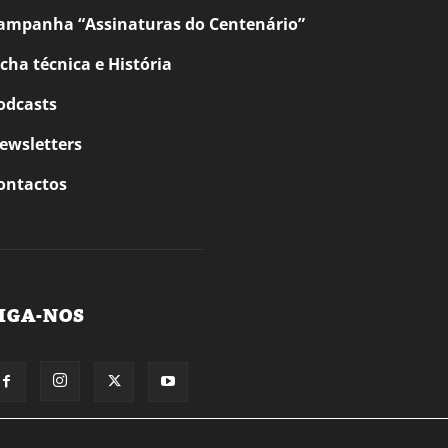
ampanha “Assinaturas do Centenário”
icha técnica e História
odcasts
ewsletters
ontactos
IGA-NOS