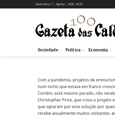
Sexta-feira, 7 _ Agosto _ 2026, 16:22
ECONOMIA
Pandemia preju
-
Redação
1 de Abril, 2021
481
Sociedade
Política
Economia
Início
Economia
Pandemia prejudica enoturismo
Com a pandemia, projetos de enoturism
num nicho que estava em franco cresci
Cortém, está mesmo parado, não receb
Christopher Price, que criou o projeto
que optaram por esta solução por quest
recebe anualmente muitos visitantes, g