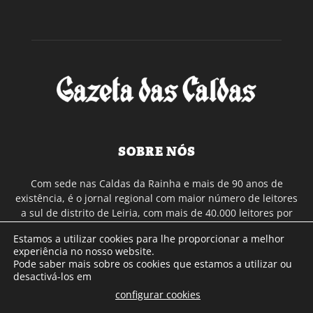
SOBRE NÓS
Com sede nas Caldas da Rainha e mais de 90 anos de
existência, é o jornal regional com maior número de leitores
a sul de distrito de Leiria, com mais de 40.000 leitores por
toda a região Oeste. Jornal com distribuição em Portugal
Estamos a utilizar cookies para lhe proporcionar a melhor
Continental e assinatura online.
experiência no nosso website.
Pode saber mais sobre os cookies que estamos a utilizar ou
desactivá-los em
SIGA-NOS
configurar cookies
.