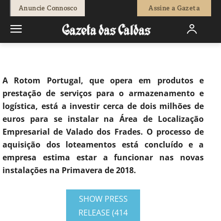
-
Joel Ribeiro
25 de Agosto, 2017
1956
0
Anuncie Connosco
Assine a Gazeta
Início
Economia
Rotom Portugal investe 2 milhões de euros para
se instalar no Valado...
A Rotom Portugal, que opera em produtos e
prestação de serviços para o armazenamento e
logística, está a investir cerca de dois milhões de
euros para se instalar na Área de Localização
Empresarial de Valado dos Frades. O processo de
aquisição dos loteamentos está concluído e a
empresa estima estar a funcionar nas novas
instalações na Primavera de 2018.
SHOW PRESS
RELEASE (414