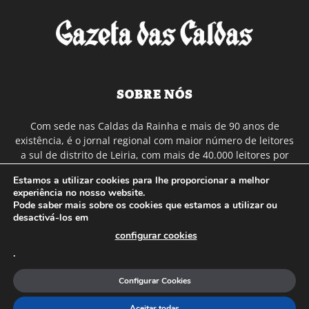
SOBRE NÓS
Com sede nas Caldas da Rainha e mais de 90 anos de
existência, é o jornal regional com maior número de leitores
a sul de distrito de Leiria, com mais de 40.000 leitores por
toda a região Oeste. Jornal com distribuição em Portugal
Estamos a utilizar cookies para lhe proporcionar a melhor
Continental e assinatura online.
experiência no nosso website.
Pode saber mais sobre os cookies que estamos a utilizar ou
desactivá-los em
SIGA-NOS
configurar cookies
.
Configurar Cookies
Aceitar todas