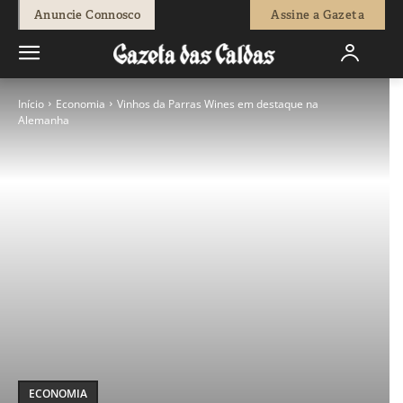
Anuncie Connosco
Assine a Gazeta
Início
Economia
Vinhos da Parras Wines em destaque na
Alemanha
ECONOMIA