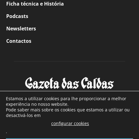
Ficha técnica e História
Podcasts
Newsletters
Contactos
Estamos a utilizar cookies para lhe proporcionar a melhor
experiência no nosso website.
Pode saber mais sobre os cookies que estamos a utilizar ou
SOBRE NÓS
desactivá-los em
configurar cookies
Com sede nas Caldas da Rainha e mais de 90 anos de
.
existência, é o jornal regional com maior número de leitores
a sul de distrito de Leiria, com mais de 40.000 leitores por