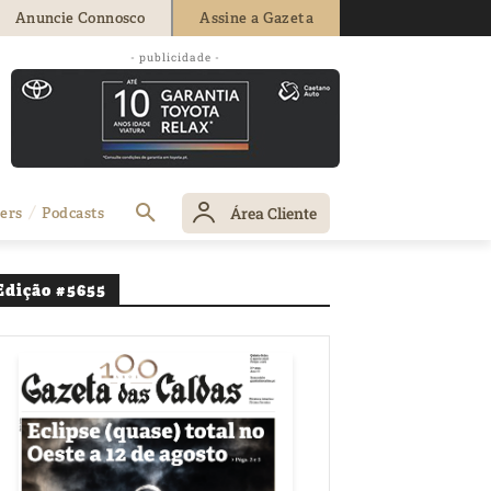
Anuncie Connosco
Assine a Gazeta
- publicidade -
anhado
Área Cliente
ers
Podcasts
Edição #5655