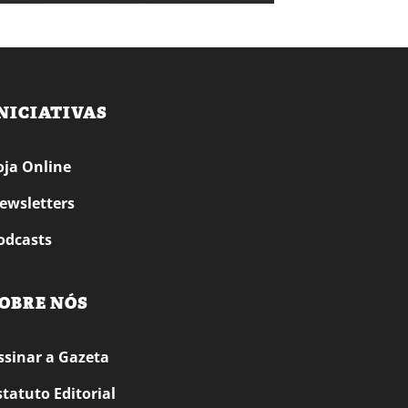
NICIATIVAS
oja Online
ewsletters
odcasts
OBRE NÓS
ssinar a Gazeta
statuto Editorial