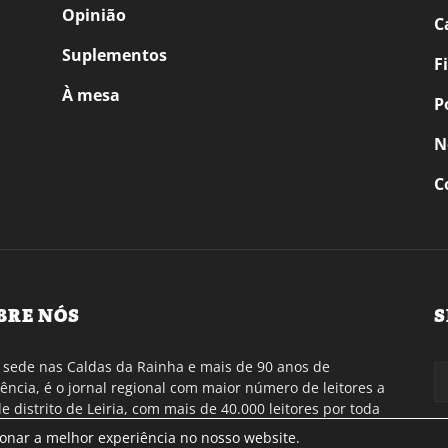
Opinião
C
Suplementos
F
À mesa
P
N
C
BRE NÓS
S
sede nas Caldas da Rainha e mais de 90 anos de
tência, é o jornal regional com maior número de leitores a
de distrito de Leiria, com mais de 40.000 leitores por toda
gião Oeste. Jornal com distribuição em Portugal
ionar a melhor experiência no nosso website.