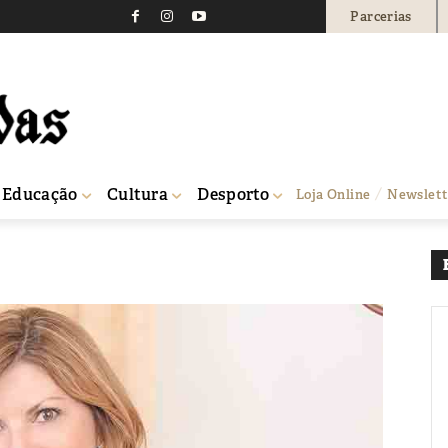
Parcerias
rídico do maior acomp
13
0
Educação
Cultura
Desporto
Loja Online
Newslett
co do maior acompanhado