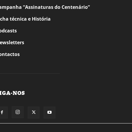
ampanha “Assinaturas do Centenário”
icha técnica e História
odcasts
ewsletters
ontactos
IGA-NOS