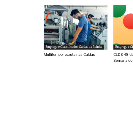
Emprego e Classificados Caldas da Rainha
Emprego e Cl
Multitempo recruta nas Caldas
CLDS 4G da
Semana do 