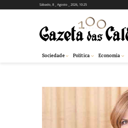
Sábado, 8 _ Agosto _ 2026, 10:25
EMPREGO E CLASSIFICADOS CALDAS DA RAINHA
Novo regime ju
-
Silvia Resende
24 de Maio, 2019
17
Sociedade
Política
Economia
Início
Emprego e Classificados Caldas da Rainha
Novo regime jurídi