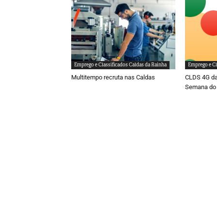
Emprego e Classificados Caldas da Rainha
Emprego e Cl
Multitempo recruta nas Caldas
CLDS 4G da
Semana do 