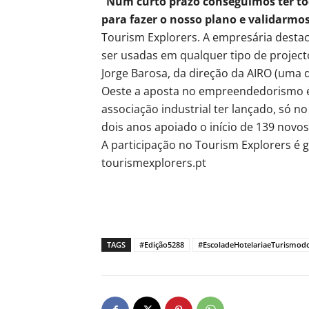
“Num curto prazo conseguimos ter to
para fazer o nosso plano e validarmos
Tourism Explorers. A empresária dest
ser usadas em qualquer tipo de project
Jorge Barosa, da direção da AIRO (uma 
Oeste a aposta no empreendedorismo é 
associação industrial ter lançado, só 
dois anos apoiado o início de 139 novos
A participação no Tourism Explorers é gr
tourismexplorers.pt
TAGS
#Edição5288
#EscoladeHotelariaeTurismod