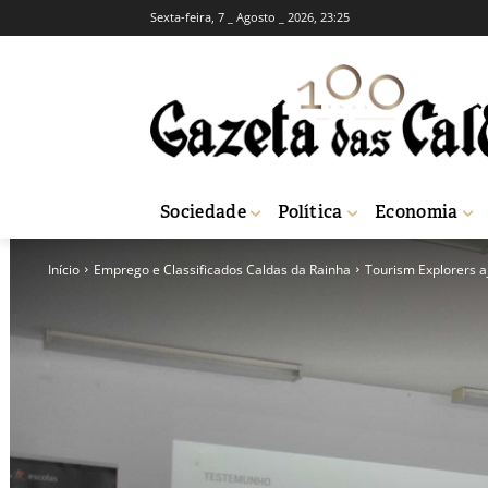
Sexta-feira, 7 _ Agosto _ 2026, 23:25
Sociedade
Política
Economia
Início
Emprego e Classificados Caldas da Rainha
Tourism Explorers a