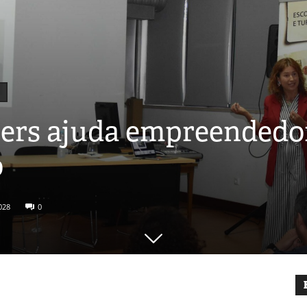
ers ajuda empreendedore
o
028
0