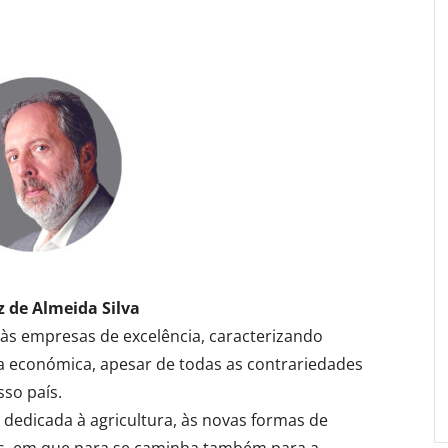
z de Almeida Silva
s empresas de excelência, caracterizando
a económica, apesar de todas as contrariedades
so país.
dedicada à agricultura, às novas formas de
is, em que para se caminha também para a