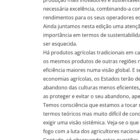
necessária excelência, combinando-a com
rendimentos para os seus operadores eq
Ainda juntamos nesta edição uma atenção
importância em termos de sustentabilid
ser esquecida.
Há produtos agrícolas tradicionais em c
os mesmos produtos de outras regiões n
eficiência maiores numa visão global. E 
economias agrícolas, os Estados terão 
abandono das culturas menos eficientes, 
as proteger e evitar o seu abandono, ap
Temos consciência que estamos a tocar n
termos teóricos mas muito difícil de co
exigir uma visão sistémica. Veja-se o que
fogo com a luta dos agricultores nacionai
Contudo, só observando estas questões, s