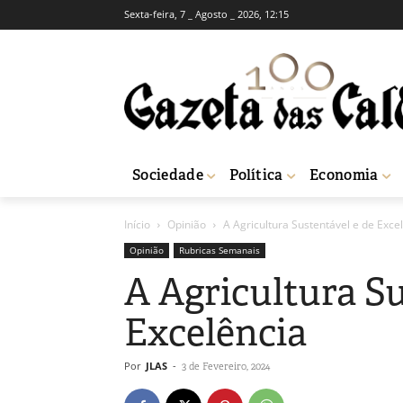
Sexta-feira, 7 _ Agosto _ 2026, 12:15
Sociedade
Política
Economia
Início
Opinião
A Agricultura Sustentável e de Exce
Opinião
Rubricas Semanais
A Agricultura Su
Excelência
Por
JLAS
-
3 de Fevereiro, 2024