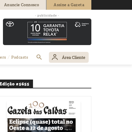
Anuncie Connosco
Assine a Gazeta
- publicidade -
Área Cliente
ers
Podcasts
Edição #5655