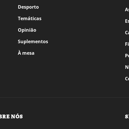
Desporto
A
Temáticas
E
Opinião
C
Suplementos
F
À mesa
P
N
C
BRE NÓS
S