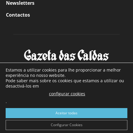
Newsletters
Contactos
Estamos a utilizar cookies para lhe proporcionar a melhor
experiência no nosso website.
Pode saber mais sobre os cookies que estamos a utilizar ou
SOBRE NÓS
desactivá-los em
configurar cookies
Com sede nas Caldas da Rainha e mais de 90 anos de
existência, é o jornal regional com maior número de leitores
.
a sul de distrito de Leiria, com mais de 40.000 leitores por
Aceitar todas
toda a região Oeste. Jornal com distribuição em Portugal
Continental e assinatura online.
Configurar Cookies