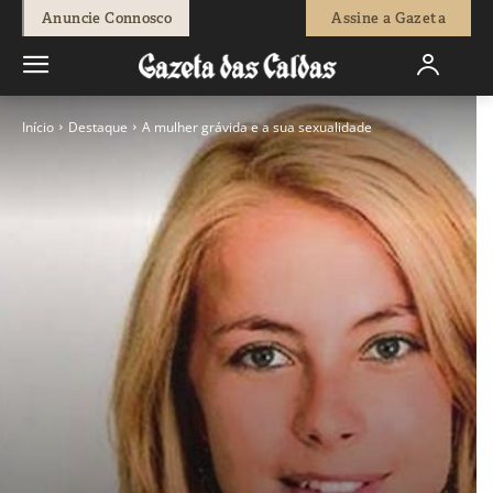
Anuncie Connosco
Assine a Gazeta
Início
Destaque
A mulher grávida e a sua sexualidade