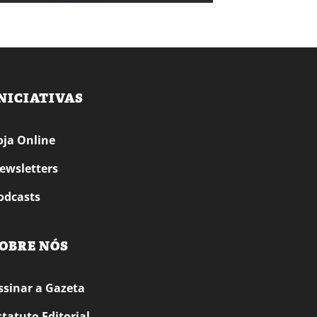
NICIATIVAS
oja Online
ewsletters
odcasts
OBRE NÓS
ssinar a Gazeta
statuto Editorial