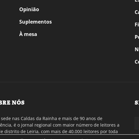
Opinião
C
Suplementos
F
À mesa
P
N
C
BRE NÓS
S
sede nas Caldas da Rainha e mais de 90 anos de
tência, é o jornal regional com maior número de leitores a
de distrito de Leiria, com mais de 40.000 leitores por toda
gião Oeste. Jornal com distribuição em Portugal