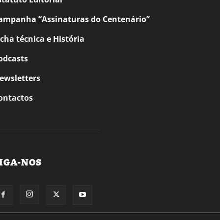
ampanha “Assinaturas do Centenário”
icha técnica e História
odcasts
ewsletters
ontactos
IGA-NOS