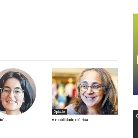
Opinião
ão”…
A mobilidade elétrica