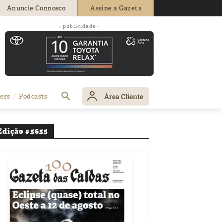
Anuncie Connosco
Assine a Gazeta
- publicidade -
Área Cliente
ers
Podcasts
Edição #5655