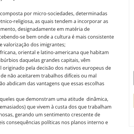
 e composta por micro-sociedades, determinadas
tnico-religiosa, as quais tendem a incorporar as
lhimento, designadamente em matéria de
rcebendo-se bem onde a cultura é mais consistente
 e valorização dos imigrantes;
fricana, oriental e latino-americana que habitam
subúrbios daquelas grandes capitais, vêm
l originado pela decisão dos nativos europeus de
de não aceitarem trabalhos difíceis ou mal
ão abdicam das vantagens que essas escolhas
re aqueles que demonstram uma atitude dinâmica,
(demasiados) que vivem à custa dos que trabalham
iminosas, gerando um sentimento crescente de
eis consequências políticas nos planos interno e