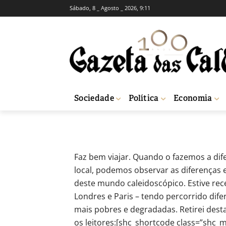
Sábado, 8 _ Agosto _ 2026, 9:11
OPINIÃO
RUBRICAS SEMANAIS
ANNUS MIRABIL
-
Jose Nascimento
1 de Julho, 2011
7
Sociedade
Política
Economia
Início
Opinião
ANNUS MIRABILIS - Notas de viagem
Faz bem viajar. Quando o fazemos a di
local, podemos observar as diferenças e
deste mundo caleidoscópico. Estive rec
Londres e Paris – tendo percorrido dife
mais pobres e degradadas. Retirei desta
os leitores:[shc_shortcode class=”shc_