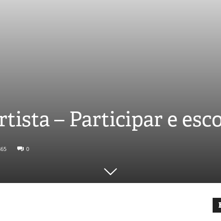
tista – Participar e esc
865
0