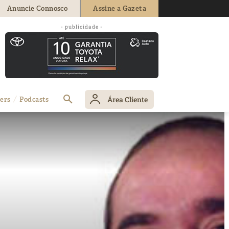
Anuncie Connosco
Assine a Gazeta
- publicidade -
Área Cliente
ers
Podcasts