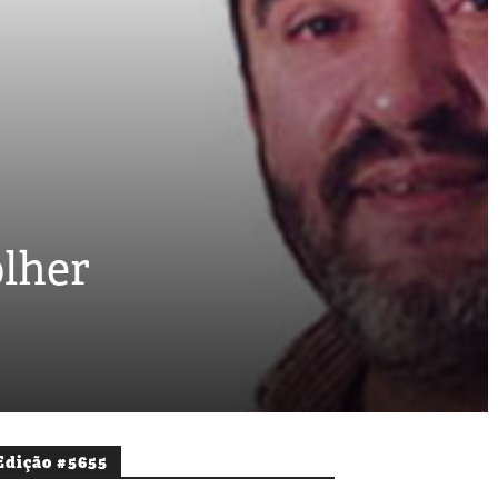
olher
Edição #5655