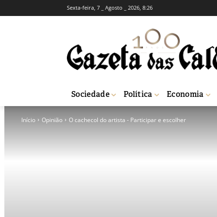
Sexta-feira, 7 _ Agosto _ 2026, 8:26
Sociedade
Política
Economia
Início
Opinião
O cachecol do artista - Participar e escolher