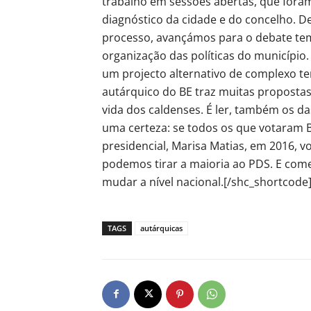
trabalho em sessões abertas, que foram
diagnóstico da cidade e do concelho. D
processo, avançámos para o debate temá
organização das políticas do municíp
um projecto alternativo de complexo t
autárquico do BE traz muitas proposta
vida dos caldenses. É ler, também os da
uma certeza: se todos os que votaram BE
presidencial, Marisa Matias, em 2016, v
podemos tirar a maioria ao PDS. E come
mudar a nível nacional.[/shc_shortcode
TAGS
autárquicas