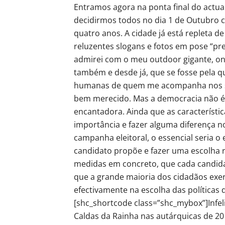
Entramos agora na ponta final do actua
decidirmos todos no dia 1 de Outubro 
quatro anos. A cidade já está repleta d
reluzentes slogans e fotos em pose “pre
admirei com o meu outdoor gigante, on
também e desde já, que se fosse pela qu
humanas de quem me acompanha nos supo
bem merecido. Mas a democracia não é
encantadora. Ainda que as característi
importância e fazer alguma diferença 
campanha eleitoral, o essencial seria o
candidato propõe e fazer uma escolha ra
medidas em concreto, que cada candida
que a grande maioria dos cidadãos exer
efectivamente na escolha das políticas d
[shc_shortcode class=”shc_mybox”]Infe
Caldas da Rainha nas autárquicas de 20