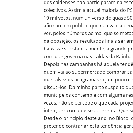
dos caldenses não participaram na esc
colectivos. Assim a actual maioria do P
10 mil votos, num universo de quase 50 
afirmam em público que não vale a pena 
ver, pelos números acima, que se meta
da oposição, os resultados finais seria
baixasse substancialmente, a grande pr
com que governa nas Caldas da Rainha 
Depois nas campanhas há aquela tendên
quem vai ao supermercado comprar sa
que talvez os programas sejam pouco i
discuti-los. Da minha parte suspeito q
munícipe os contemple com alguma rese
vezes, não se percebe o que cada projec
intenções com que se apresenta. Que se
Desde o principio deste ano, no Bloco
pretende contrariar esta tendência ge