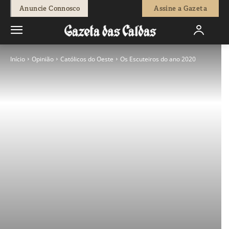
Anuncie Connosco
Assine a Gazeta
Início
Opinião
Católicos do Oeste
Os Escuteiros do ano 2020