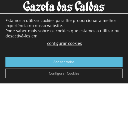
Estamos a utilizar cookies para lhe proporcionar a melhor
experiência no nosso website.
Pode saber mais sobre os cookies que estamos a utilizar ou
SOBRE NÓS
desactivá-los em
configurar cookies
Com sede nas Caldas da Rainha e mais de 90 anos de
.
existência, é o jornal regional com maior número de leitores
a sul de distrito de Leiria, com mais de 40.000 leitores por
Aceitar todas
toda a região Oeste. Jornal com distribuição em Portugal
Continental e assinatura online.
Configurar Cookies
SIGA-NOS
© Gazeta das Caldas - 2026