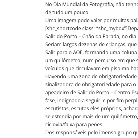
No Dia Mundial da Fotografia, não tenh
de tudo um pouco.
Uma imagem pode valer por muitas pal
[shc_shortcode class=”shc_mybox”]Depa
Salir do Porto – Chão da Parada, no di
Seriam largas dezenas de crianças, que
Salir para o AOE, formando uma colun
um quilómetro, num percurso em que s
veículos que circulavam em piso molha
Havendo uma zona de obrigatoriedade d
sinalizadora de obrigatoriedade para o 
apeadeiro de Salir do Porto – Centro Es
fase, indignado a seguir, e por fim per
escutistas, escutas eles próprios, ach
se estendia por mais de um quilómetro,
ciclovia/faixa para peões.
Dos responsáveis pelo imenso grupo q