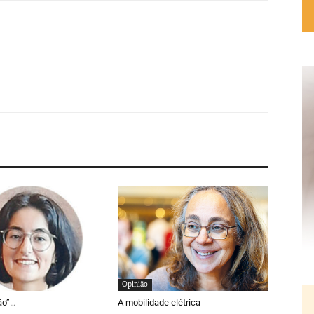
Opinião
ão”…
A mobilidade elétrica