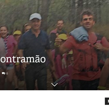
contramão
0