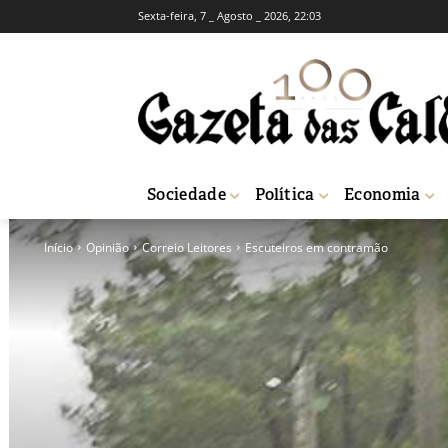
Sexta-feira, 7 _ Agosto _ 2026, 22:03
Sociedade
Política
Economia
Início
Opinião
Correio Leitores
Escuteiros em contramão