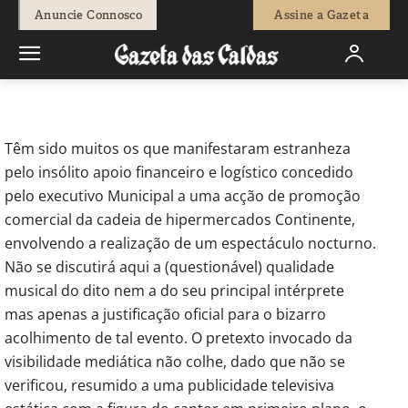
-
Jose Faria
4 de Setembro, 2015
1019
0
Anuncie Connosco
Assine a Gazeta
Início
Opinião
Correio Leitores
De Palavra em Riste A
insustentável ligeireza
Têm sido muitos os que manifestaram estranheza
pelo insólito apoio financeiro e logístico concedido
pelo executivo Municipal a uma acção de promoção
comercial da cadeia de hipermercados Continente,
envolvendo a realização de um espectáculo nocturno.
Não se discutirá aqui a (questionável) qualidade
musical do dito nem a do seu principal intérprete
mas apenas a justificação oficial para o bizarro
acolhimento de tal evento. O pretexto invocado da
visibilidade mediática não colhe, dado que não se
verificou, resumido a uma publicidade televisiva