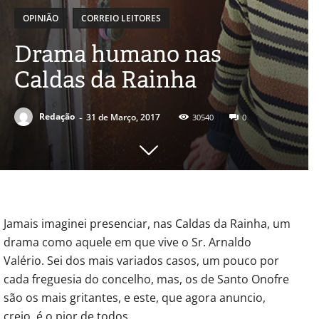
OPINIÃO
CORREIO LEITORES
Drama humano nas
Caldas da Rainha
-
Redação
31 de Março, 2017
30540
0
Jamais imaginei presenciar, nas Caldas da Rainha, um
drama como aquele em que vive o Sr. Arnaldo
Valério. Sei dos mais variados casos, um pouco por
cada freguesia do concelho, mas, os de Santo Onofre
são os mais gritantes, e este, que agora anuncio,
creio, é o pior de todos.