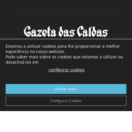
Estamos a utilizar cookies para lhe proporcionar a melhor
experiência no nosso website.
Pode saber mais sobre os cookies que estamos a utilizar ou
SOBRE NÓS
desactivá-los em
configurar cookies
Com sede nas Caldas da Rainha e mais de 90 anos de
.
existência, é o jornal regional com maior número de leitores
a sul de distrito de Leiria, com mais de 40.000 leitores por
Aceitar todas
toda a região Oeste. Jornal com distribuição em Portugal
Continental e assinatura online.
Configurar Cookies
SIGA-NOS