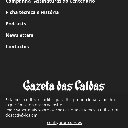
Campanha “Assinaturas do Centenário”
Ficha técnica e História
Podcasts
Newsletters
Contactos
Estamos a utilizar cookies para lhe proporcionar a melhor
experiência no nosso website.
Pode saber mais sobre os cookies que estamos a utilizar ou
SOBRE NÓS
desactivá-los em
configurar cookies
Com sede nas Caldas da Rainha e mais de 90 anos de