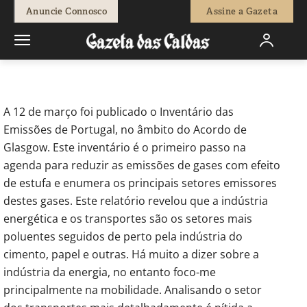
-
Redação
1 de Abril, 2021
739
0
Anuncie Connosco
Assine a Gazeta
Início
Opinião
Correio Leitores
Mobilidade suave para uma
cidade mais sustentável
A 12 de março foi publicado o Inventário das
Emissões de Portugal, no âmbito do Acordo de
Glasgow. Este inventário é o primeiro passo na
agenda para reduzir as emissões de gases com efeito
de estufa e enumera os principais setores emissores
destes gases. Este relatório revelou que a indústria
energética e os transportes são os setores mais
poluentes seguidos de perto pela indústria do
cimento, papel e outras. Há muito a dizer sobre a
indústria da energia, no entanto foco-me
principalmente na mobilidade. Analisando o setor