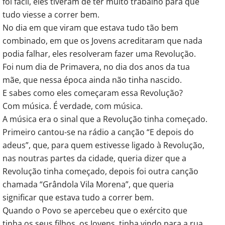
foi fácil, eles tiveram de ter muito trabalho para que
tudo viesse a correr bem.
No dia em que viram que estava tudo tão bem
combinado, em que os Jovens acreditaram que nada
podia falhar, eles resolveram fazer uma Revolução.
Foi num dia de Primavera, no dia dos anos da tua
mãe, que nessa época ainda não tinha nascido.
E sabes como eles começaram essa Revolução?
Com música. É verdade, com música.
A música era o sinal que a Revolução tinha começado.
Primeiro cantou-se na rádio a canção “E depois do
adeus”, que, para quem estivesse ligado à Revolução,
nas noutras partes da cidade, queria dizer que a
Revolução tinha começado, depois foi outra canção
chamada “Grândola Vila Morena”, que queria
significar que estava tudo a correr bem.
Quando o Povo se apercebeu que o exército que
tinha os seus filhos, os Jovens, tinha vindo para a rua