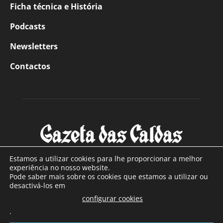
Ficha técnica e História
Podcasts
Newsletters
Contactos
Estamos a utilizar cookies para lhe proporcionar a melhor
experiência no nosso website.
Pode saber mais sobre os cookies que estamos a utilizar ou
SOBRE NÓS
desactivá-los em
configurar cookies
Com sede nas Caldas da Rainha e mais de 90 anos de
.
existência, é o jornal regional com maior número de leitores
a sul de distrito de Leiria, com mais de 40.000 leitores por