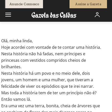
-
Redação
27 de Abril, 2012
528
0
Anuncie Connosco
Assine a Gazeta
Início
Breves
O 25 de Abril contado à minha neta Constança
Olá, minha linda,
Hoje acordei com vontade de te contar uma história.
Nesta história não há fadas, nem príncipes e
princesas com vestidos compridos cheios de
brilhantes.
Nesta história há um povo e no meio dele, dois
jovens, um homem e uma mulher, que tiveram a
felicidade de viver os episódios que te irei narrar.
Mas toda a história tem de ter um princípio não é?
Então vamos lá.
Era uma vez uma terra, bonita, cheia de árvores que