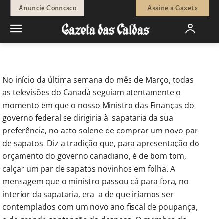
-
Redação
5 de Abril, 2012
603
0
Anuncie Connosco
Assine a Gazeta
Início
Breves
O novo par de sapatos de Jim Flaherty
No início da última semana do mês de Março, todas
as televisões do Canadá seguiam atentamente o
momento em que o nosso Ministro das Finanças do
governo federal se dirigiria à sapataria da sua
preferência, no acto solene de comprar um novo par
de sapatos. Diz a tradição que, para apresentação do
orçamento do governo canadiano, é de bom tom,
calçar um par de sapatos novinhos em folha. A
mensagem que o ministro passou cá para fora, no
interior da sapataria, era a de que iríamos ser
contemplados com um novo ano fiscal de poupança,