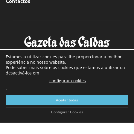
Contactos
Estamos a utilizar cookies para lhe proporcionar a melhor
experiência no nosso website.
Pode saber mais sobre os cookies que estamos a utilizar ou
SOBRE NÓS
desactivá-los em
configurar cookies
Com sede nas Caldas da Rainha e mais de 90 anos de
.
existência, é o jornal regional com maior número de leitores
a sul de distrito de Leiria, com mais de 40.000 leitores por
Aceitar todas
toda a região Oeste. Jornal com distribuição em Portugal
Continental e assinatura online.
Configurar Cookies
SIGA-NOS