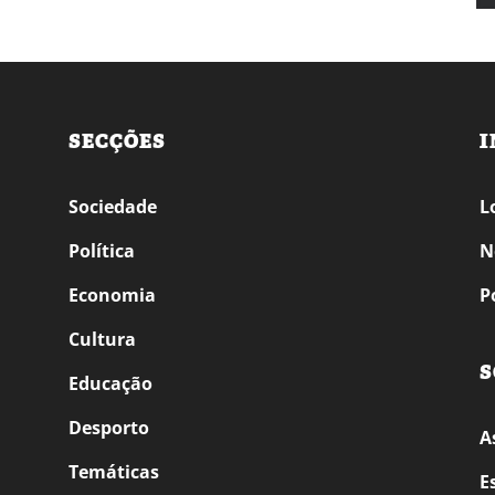
SECÇÕES
I
Sociedade
L
Política
N
Economia
P
Cultura
S
Educação
Desporto
A
Temáticas
E