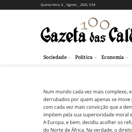
Quinta-feira, 6 _ Agosto _ 2026, 5:54
OPINIÃO
RUBRICAS SEMANAIS
Os terroristas
-
Jorge Varela
4 de Dezembro, 2015
1
Sociedade
Política
Economia
Início
Opinião
Os terroristas
Num mundo cada vez mais complexo, em
derrubados por quem apenas se move pel
com cada vez mais convicção que a demo
impõem pela sua superioridade moral e
A Europa, e bem, decidiu acolher os re
do Norte de África. Na verdade, o direi