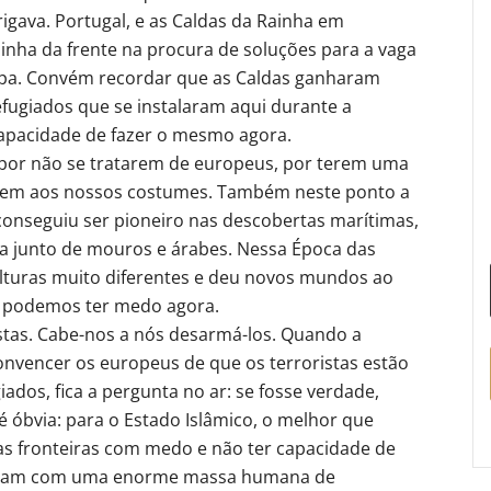
igava. Portugal, e as Caldas da Rainha em
linha da frente na procura de soluções para a vaga
opa. Convém recordar que as Caldas ganharam
efugiados que se instalaram aqui durante a
pacidade de fazer o mesmo agora.
, por não se tratarem de europeus, por terem uma
arem aos nossos costumes. Também neste ponto a
 conseguiu ser pioneiro nas descobertas marítimas,
ta junto de mouros e árabes. Nessa Época das
ulturas muito diferentes e deu novos mundos ao
 podemos ter medo agora.
stas. Cabe-nos a nós desarmá-los. Quando a
onvencer os europeus de que os terroristas estão
ados, fica a pergunta no ar: se fosse verdade,
é óbvia: para o Estado Islâmico, o melhor que
as fronteiras com medo e não ter capacidade de
icariam com uma enorme massa humana de