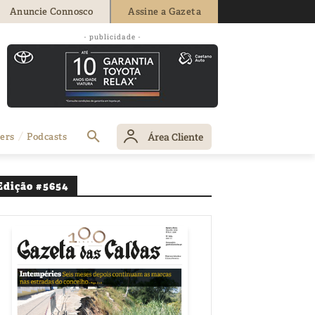
Anuncie Connosco
Assine a Gazeta
- publicidade -
Área Cliente
ers
Podcasts
Edição #5654