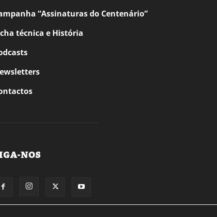
ampanha “Assinaturas do Centenário”
icha técnica e História
odcasts
ewsletters
ontactos
IGA-NOS