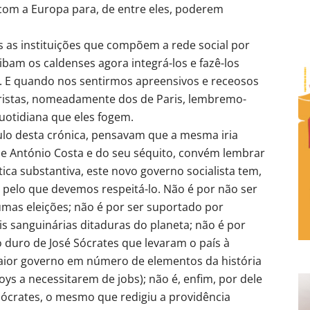
com a Europa para, de entre eles, poderem
 as instituições que compõem a rede social por
ibam os caldenses agora integrá-los e fazê-los
a. E quando nos sentirmos apreensivos e receosos
ristas, nomeadamente dos de Paris, lembremo-
uotidiana que eles fogem.
ítulo desta crónica, pensavam que a mesma iria
e António Costa e do seu séquito, convém lembrar
a substantiva, este novo governo socialista tem,
, pelo que devemos respeitá-lo. Não é por não ser
as eleições; não é por ser suportado por
s sanguinárias ditaduras do planeta; não é por
eo duro de José Sócrates que levaram o país à
aior governo em número de elementos da história
ys a necessitarem de jobs); não é, enfim, por dele
Sócrates, o mesmo que redigiu a providência