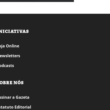
NICIATIVAS
oja Online
ewsletters
odcasts
OBRE NÓS
ssinar a Gazeta
statuto Editorial