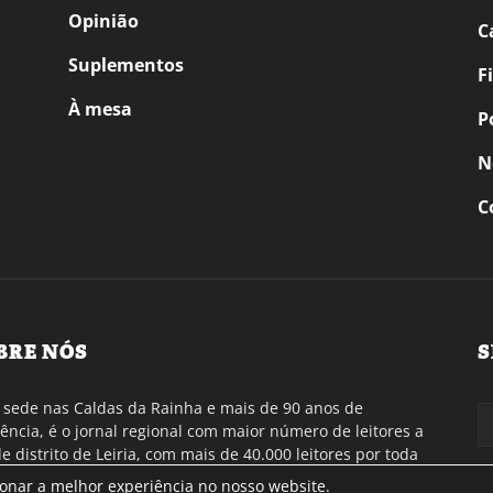
Opinião
C
Suplementos
F
À mesa
P
N
C
BRE NÓS
S
sede nas Caldas da Rainha e mais de 90 anos de
tência, é o jornal regional com maior número de leitores a
de distrito de Leiria, com mais de 40.000 leitores por toda
gião Oeste. Jornal com distribuição em Portugal
ionar a melhor experiência no nosso website.