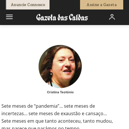
-
Redação
22 de Outubro, 2020
501
0
Anuncie Connosco
Assine a Gazeta
Início
Opinião
Permitam-me o desabafo…
Cristina Teotónio
Sete meses de “pandemia”… sete meses de
incertezas… sete meses de exaustão e cansaço…
Sete meses em que tanto aconteceu, tanto mudou,
mas parece que parámos no tempo…