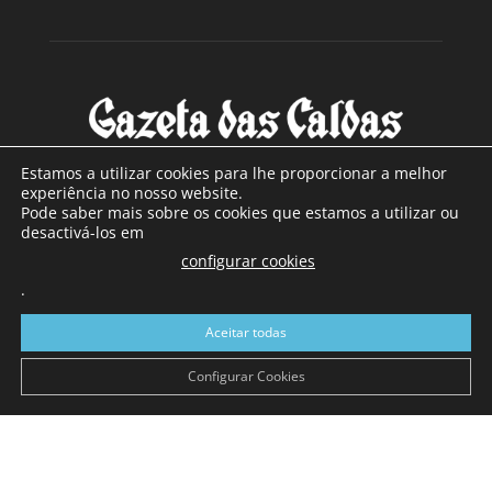
Estamos a utilizar cookies para lhe proporcionar a melhor
experiência no nosso website.
Pode saber mais sobre os cookies que estamos a utilizar ou
SOBRE NÓS
desactivá-los em
configurar cookies
Com sede nas Caldas da Rainha e mais de 90 anos de
.
existência, é o jornal regional com maior número de leitores
a sul de distrito de Leiria, com mais de 40.000 leitores por
Aceitar todas
toda a região Oeste. Jornal com distribuição em Portugal
Continental e assinatura online.
Configurar Cookies
SIGA-NOS