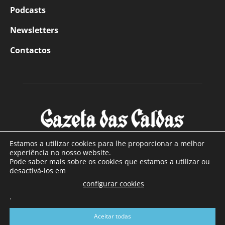
Podcasts
Newsletters
Contactos
Estamos a utilizar cookies para lhe proporcionar a melhor
experiência no nosso website.
Pode saber mais sobre os cookies que estamos a utilizar ou
SOBRE NÓS
desactivá-los em
configurar cookies
Com sede nas Caldas da Rainha e mais de 90 anos de
.
existência, é o jornal regional com maior número de leitores
a sul de distrito de Leiria, com mais de 40.000 leitores por
Aceitar todas
toda a região Oeste. Jornal com distribuição em Portugal