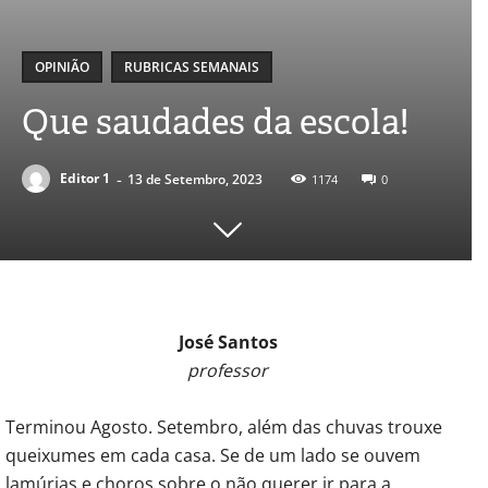
OPINIÃO
RUBRICAS SEMANAIS
Que saudades da escola!
-
Editor 1
13 de Setembro, 2023
1174
0
José Santos
professor
Terminou Agosto. Setembro, além das chuvas trouxe
queixumes em cada casa. Se de um lado se ouvem
lamúrias e choros sobre o não querer ir para a