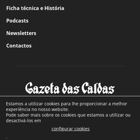
Ficha técnica e História
Podcasts
Newsletters
Contactos
Estamos a utilizar cookies para lhe proporcionar a melhor
experiência no nosso website.
Pode saber mais sobre os cookies que estamos a utilizar ou
SOBRE NÓS
desactivá-los em
configurar cookies
Com sede nas Caldas da Rainha e mais de 90 anos de
.
existência, é o jornal regional com maior número de leitores